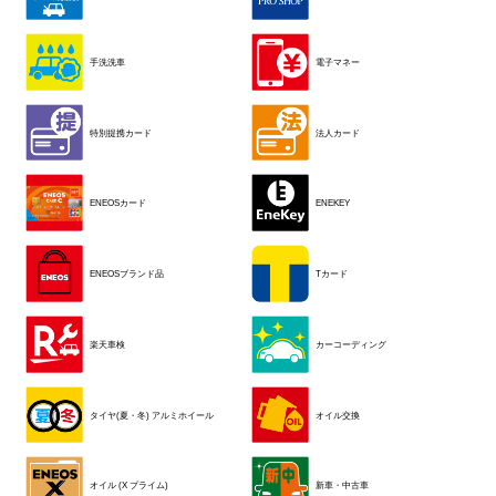
手洗洗車
電子マネー
特別提携カード
法人カード
ENEOSカード
ENEKEY
ENEOSブランド品
Tカード
楽天車検
カーコーディング
タイヤ(夏・冬) アルミホイール
オイル交換
オイル (X プライム)
新車・中古車