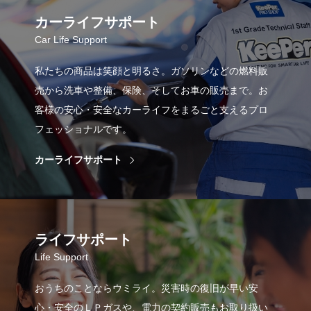
カーライフサポート
Car Life Support
私たちの商品は笑顔と明るさ。ガソリンなどの燃料販
売から洗車や整備、保険、そしてお車の販売まで。お
客様の安心・安全なカーライフをまるごと支えるプロ
フェッショナルです。
カーライフサポート
ライフサポート
Life Support
おうちのことならウミライ。災害時の復旧が早い安
心・安全のＬＰガスや、電力の契約販売もお取り扱い