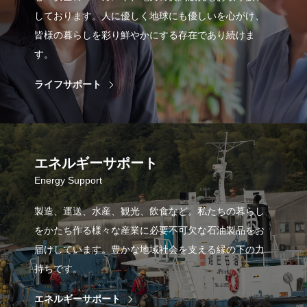
しております。人に優しく地球にも優しいを心がけ、
皆様の暮らしを彩り鮮やかにする存在であり続けま
す。
ライフサポート
エネルギーサポート
Energy Support
製造、運送、水産、観光、飲食など。私たちの暮らし
をかたち作る様々な産業に必要不可欠な石油製品をお
届けしています。豊かな地域社会を支える縁の下の力
持ちです。
エネルギーサポート